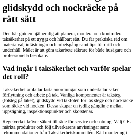
glidskydd och nockräcke på
rätt sätt
Den här guiden hjälper dig att planera, montera och kontrollera
taksäkerhet på ett tryggt och hållbart sätt. Du får praktiska råd om
materialval, infästningar och arbetsgång samt tips för drift och
underhåll. Målet är att göra takarbete säkrare för både husägare och
professionella besökare.
Vad ingår i taksäkerhet och varför spelar
det roll?
Taksäkerhet omfattar fasta anordningar som underlättar säker
förflyttning och arbete på tak. Vanliga komponenter är taksteg
(fotsteg på taket), glidskydd vid takfoten för lös stege och nockräcke
som räcke vid nocken. Dessa skapar en tydlig gånglinje mellan
uppstigning, inspektionspunkter och skorstenar.
Regelverket kräver säkert tillträde för service och sotning. Välj CE-
märkta produkter och följ tillverkarens anvisningar samt
rekommendationer från Taksäkerhetskommittén. Rätt montering i