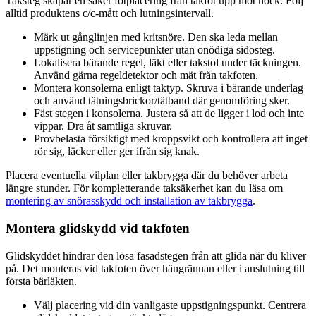
Taksteg skapar en säker fotplacering från takfot upp mot nock. Följ
alltid produktens c/c-mått och lutningsintervall.
Märk ut gånglinjen med kritsnöre. Den ska leda mellan
uppstigning och servicepunkter utan onödiga sidosteg.
Lokalisera bärande regel, läkt eller takstol under täckningen.
Använd gärna regeldetektor och mät från takfoten.
Montera konsolerna enligt taktyp. Skruva i bärande underlag
och använd tätningsbrickor/tätband där genomföring sker.
Fäst stegen i konsolerna. Justera så att de ligger i lod och inte
vippar. Dra åt samtliga skruvar.
Provbelasta försiktigt med kroppsvikt och kontrollera att inget
rör sig, läcker eller ger ifrån sig knak.
Placera eventuella vilplan eller takbrygga där du behöver arbeta
längre stunder. För kompletterande taksäkerhet kan du läsa om
montering av snörasskydd och installation av takbrygga
.
Montera glidskydd vid takfoten
Glidskyddet hindrar den lösa fasadstegen från att glida när du kliver
på. Det monteras vid takfoten över hängrännan eller i anslutning till
första bärläkten.
Välj placering vid din vanligaste uppstigningspunkt. Centrera