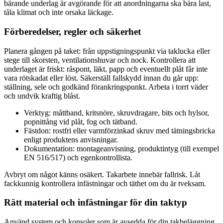
bärande underlag är avgörande för att anordningarna ska bära last,
tåla klimat och inte orsaka läckage.
Förberedelser, regler och säkerhet
Planera gången på taket: från uppstigningspunkt via taklucka eller
stege till skorsten, ventilationshuvar och nock. Kontrollera att
underlaget är friskt: råspont, läkt, papp och eventuellt plåt får inte
vara rötskadat eller löst. Säkerställ fallskydd innan du går upp:
ställning, sele och godkänd förankringspunkt. Arbeta i torrt väder
och undvik kraftig blåst.
Verktyg: måttband, kritsnöre, skruvdragare, bits och hylsor,
popnittång vid plåt, fog och tätband.
Fästdon: rostfri eller varmförzinkad skruv med tätningsbricka
enligt produktens anvisningar.
Dokumentation: montageanvisning, produktintyg (till exempel
EN 516/517) och egenkontrollista.
Avbryt om något känns osäkert. Takarbete innebär fallrisk. Låt
fackkunnig kontrollera infästningar och täthet om du är tveksam.
Rätt material och infästningar för din taktyp
Använd system och konsoler som är avsedda för din takbeläggning