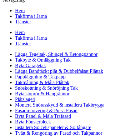
Hem
Takfirma i Järna
Tjänster
Hem
Takfirma i Järna
Tjänster
Lägga Tegeltak, Shingel & Betongpannor
Takbyte & Omläggning Tak
Byta Garagetak
Lägga Bandtäckt plåt & Dubbelfalsat Plåttak
Pappläggning & Takpapp
Takmålning & Måla Plåttak
Snöskottning & Snöröjning Tak
Byta stuprör & Hängrännor
Plåtslageri
Montera Snörasskydd & installera Takbrygga
Fasadrenovering & Putsa Fasad
Byta Panel & Måla Träfasad
Byta Fönsterbleck
Installera Solcellspaneler & Solfångare
Tvätt & Rengöring av Fasad och Takpannor