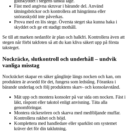
glidskyddet i stegens tänkta läge.
Fäst med angivna skruvar i bärande del. Använd
tätningsbrickor och kontrollera att hängränna eller
snörasskydd inte påverkas.
Prova med en lös stege. Översta steget ska kunna haka i
skyddet och ge ett stadigt mothåll.
Se till att marken nedanför är plan och halkfri. Kontrollera även att
stegen når förbi takfoten så att du kan kliva säkert upp på första
taksteget.
Nockräcke, slutkontroll och underhåll – undvik
vanliga misstag
Nockräcket skapar en säker gånglinje längs nocken och kan, om
produkten är avsedd för det, fungera som ledstång. Förankra i
bärande underlag och följ produktens skarv- och konsolavstånd.
Mät upp och montera konsoler på var sida om nocken. Fäst i
läkt, råspont eller takstol enligt anvisning. Täta alla
genomföringar.
Montera räckesrören och skarva med medföljande muffar.
Kontrollera rakhet och höjd.
Komplettera med handledare eller sparklist om systemet
kräver det för din taklutning.