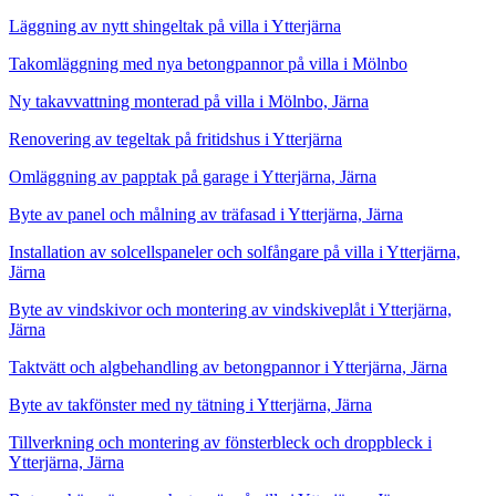
Läggning av nytt shingeltak på villa i Ytterjärna
Takomläggning med nya betongpannor på villa i Mölnbo
Ny takavvattning monterad på villa i Mölnbo, Järna
Renovering av tegeltak på fritidshus i Ytterjärna
Omläggning av papptak på garage i Ytterjärna, Järna
Byte av panel och målning av träfasad i Ytterjärna, Järna
Installation av solcellspaneler och solfångare på villa i Ytterjärna,
Järna
Byte av vindskivor och montering av vindskiveplåt i Ytterjärna,
Järna
Taktvätt och algbehandling av betongpannor i Ytterjärna, Järna
Byte av takfönster med ny tätning i Ytterjärna, Järna
Tillverkning och montering av fönsterbleck och droppbleck i
Ytterjärna, Järna