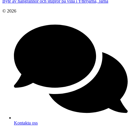
Byte av hängrännor och stuprör på villa i Ytterjärna, Järna
© 2026
Kontakta oss