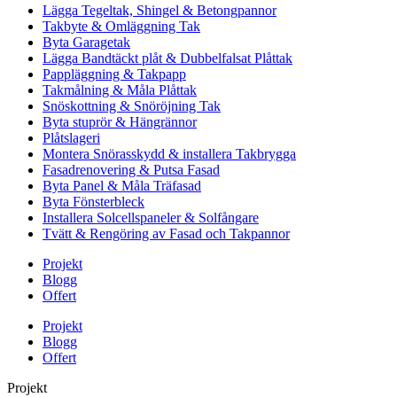
Lägga Tegeltak, Shingel & Betongpannor
Takbyte & Omläggning Tak
Byta Garagetak
Lägga Bandtäckt plåt & Dubbelfalsat Plåttak
Pappläggning & Takpapp
Takmålning & Måla Plåttak
Snöskottning & Snöröjning Tak
Byta stuprör & Hängrännor
Plåtslageri
Montera Snörasskydd & installera Takbrygga
Fasadrenovering & Putsa Fasad
Byta Panel & Måla Träfasad
Byta Fönsterbleck
Installera Solcellspaneler & Solfångare
Tvätt & Rengöring av Fasad och Takpannor
Projekt
Blogg
Offert
Projekt
Blogg
Offert
Projekt