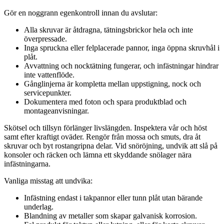
Gör en noggrann egenkontroll innan du avslutar:
Alla skruvar är åtdragna, tätningsbrickor hela och inte
överpressade.
Inga spruckna eller felplacerade pannor, inga öppna skruvhål i
plåt.
Avvattning och nocktätning fungerar, och infästningar hindrar
inte vattenflöde.
Gånglinjerna är kompletta mellan uppstigning, nock och
servicepunkter.
Dokumentera med foton och spara produktblad och
montageanvisningar.
Skötsel och tillsyn förlänger livslängden. Inspektera vår och höst
samt efter kraftigt oväder. Rengör från mossa och smuts, dra åt
skruvar och byt rostangripna delar. Vid snöröjning, undvik att slå på
konsoler och räcken och lämna ett skyddande snölager nära
infästningarna.
Vanliga misstag att undvika:
Infästning endast i takpannor eller tunn plåt utan bärande
underlag.
Blandning av metaller som skapar galvanisk korrosion.