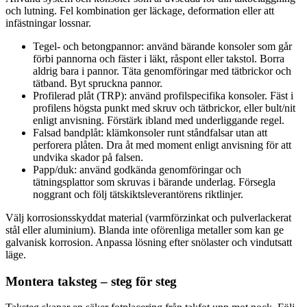
och lutning. Fel kombination ger läckage, deformation eller att
infästningar lossnar.
Tegel- och betongpannor: använd bärande konsoler som går
förbi pannorna och fäster i läkt, råspont eller takstol. Borra
aldrig bara i pannor. Täta genomföringar med tätbrickor och
tätband. Byt spruckna pannor.
Profilerad plåt (TRP): använd profilspecifika konsoler. Fäst i
profilens högsta punkt med skruv och tätbrickor, eller bult/nit
enligt anvisning. Förstärk ibland med underliggande regel.
Falsad bandplåt: klämkonsoler runt ståndfalsar utan att
perforera plåten. Dra åt med moment enligt anvisning för att
undvika skador på falsen.
Papp/duk: använd godkända genomföringar och
tätningsplattor som skruvas i bärande underlag. Försegla
noggrant och följ tätskiktsleverantörens riktlinjer.
Välj korrosionsskyddat material (varmförzinkat och pulverlackerat
stål eller aluminium). Blanda inte oförenliga metaller som kan ge
galvanisk korrosion. Anpassa lösning efter snölaster och vindutsatt
läge.
Montera taksteg – steg för steg