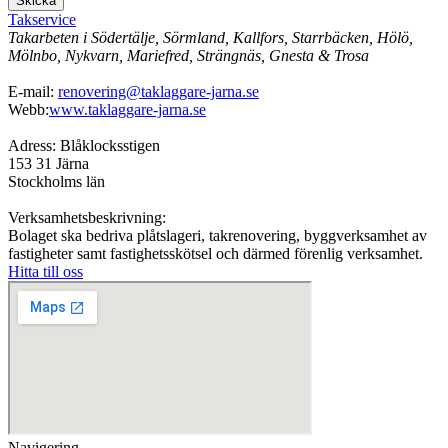
Skicka
Takservice
Takarbeten i Södertälje, Sörmland, Kallfors, Starrbäcken, Hölö,
Mölnbo, Nykvarn, Mariefred, Strängnäs, Gnesta & Trosa
E-mail:
renovering@taklaggare-jarna.se
Webb:
www.taklaggare-jarna.se
Adress: Blåklocksstigen
153 31 Järna
Stockholms län
Verksamhetsbeskrivning:
Bolaget ska bedriva plåtslageri, takrenovering, byggverksamhet av
fastigheter samt fastighetsskötsel och därmed förenlig verksamhet.
Hitta till oss
Navigering