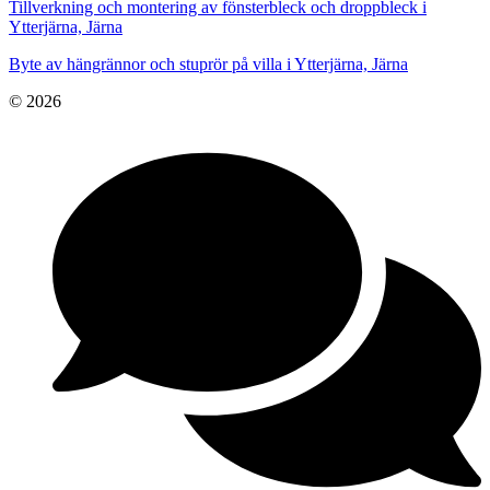
Tillverkning och montering av fönsterbleck och droppbleck i
Ytterjärna, Järna
Byte av hängrännor och stuprör på villa i Ytterjärna, Järna
© 2026