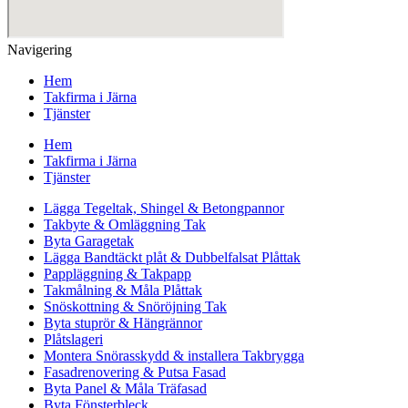
Navigering
Hem
Takfirma i Järna
Tjänster
Hem
Takfirma i Järna
Tjänster
Lägga Tegeltak, Shingel & Betongpannor
Takbyte & Omläggning Tak
Byta Garagetak
Lägga Bandtäckt plåt & Dubbelfalsat Plåttak
Pappläggning & Takpapp
Takmålning & Måla Plåttak
Snöskottning & Snöröjning Tak
Byta stuprör & Hängrännor
Plåtslageri
Montera Snörasskydd & installera Takbrygga
Fasadrenovering & Putsa Fasad
Byta Panel & Måla Träfasad
Byta Fönsterbleck