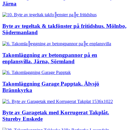
Järna
Byte av tegeltak & takfönster på fritidshus. Mölnbo,
Södermanland
Takomläggning av betongpannor på en
enplansvilla. Järna, Sörmland
Takomläggning Garage Papptak. Älvsjö
Brännkyrka
Byte av Garagetak med Korrugerat Takplåt.
Stureby Enskede