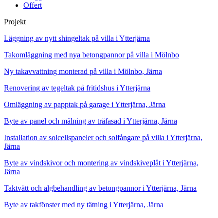
Offert
Projekt
Läggning av nytt shingeltak på villa i Ytterjärna
Takomläggning med nya betongpannor på villa i Mölnbo
Ny takavvattning monterad på villa i Mölnbo, Järna
Renovering av tegeltak på fritidshus i Ytterjärna
Omläggning av papptak på garage i Ytterjärna, Järna
Byte av panel och målning av träfasad i Ytterjärna, Järna
Installation av solcellspaneler och solfångare på villa i Ytterjärna,
Järna
Byte av vindskivor och montering av vindskiveplåt i Ytterjärna,
Järna
Taktvätt och algbehandling av betongpannor i Ytterjärna, Järna
Byte av takfönster med ny tätning i Ytterjärna, Järna