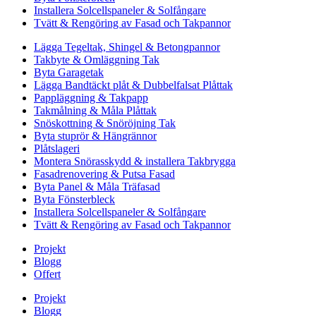
Installera Solcellspaneler & Solfångare
Tvätt & Rengöring av Fasad och Takpannor
Lägga Tegeltak, Shingel & Betongpannor
Takbyte & Omläggning Tak
Byta Garagetak
Lägga Bandtäckt plåt & Dubbelfalsat Plåttak
Pappläggning & Takpapp
Takmålning & Måla Plåttak
Snöskottning & Snöröjning Tak
Byta stuprör & Hängrännor
Plåtslageri
Montera Snörasskydd & installera Takbrygga
Fasadrenovering & Putsa Fasad
Byta Panel & Måla Träfasad
Byta Fönsterbleck
Installera Solcellspaneler & Solfångare
Tvätt & Rengöring av Fasad och Takpannor
Projekt
Blogg
Offert
Projekt
Blogg