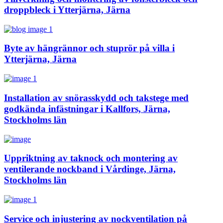
droppbleck i Ytterjärna, Järna
Byte av hängrännor och stuprör på villa i
Ytterjärna, Järna
Installation av snörasskydd och takstege med
godkända infästningar i Kallfors, Järna,
Stockholms län
Uppriktning av taknock och montering av
ventilerande nockband i Vårdinge, Järna,
Stockholms län
Service och injustering av nockventilation på