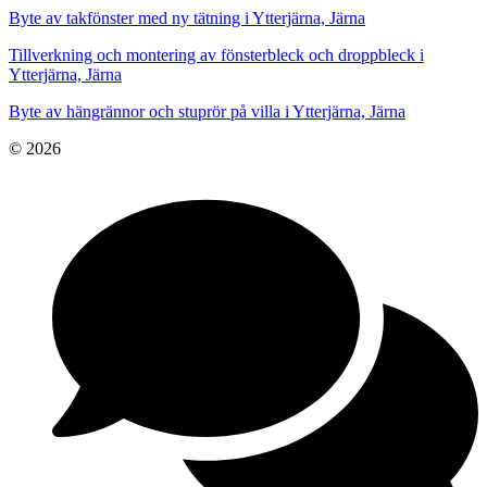
Byte av takfönster med ny tätning i Ytterjärna, Järna
Tillverkning och montering av fönsterbleck och droppbleck i
Ytterjärna, Järna
Byte av hängrännor och stuprör på villa i Ytterjärna, Järna
© 2026