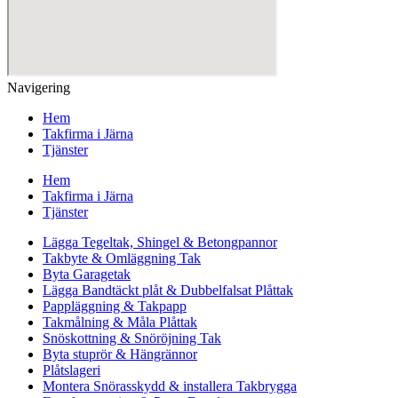
Navigering
Hem
Takfirma i Järna
Tjänster
Hem
Takfirma i Järna
Tjänster
Lägga Tegeltak, Shingel & Betongpannor
Takbyte & Omläggning Tak
Byta Garagetak
Lägga Bandtäckt plåt & Dubbelfalsat Plåttak
Pappläggning & Takpapp
Takmålning & Måla Plåttak
Snöskottning & Snöröjning Tak
Byta stuprör & Hängrännor
Plåtslageri
Montera Snörasskydd & installera Takbrygga