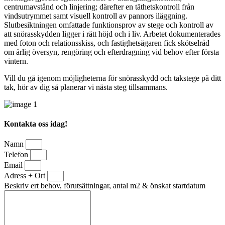
centrumavstånd och linjering; därefter en täthetskontroll från
vindsutrymmet samt visuell kontroll av pannors iläggning.
Slutbesiktningen omfattade funktionsprov av stege och kontroll av
att snörasskydden ligger i rätt höjd och i liv. Arbetet dokumenterades
med foton och relationsskiss, och fastighetsägaren fick skötselråd
om årlig översyn, rengöring och efterdragning vid behov efter första
vintern.
Vill du gå igenom möjligheterna för snörasskydd och takstege på ditt
tak, hör av dig så planerar vi nästa steg tillsammans.
Kontakta oss idag!
Namn
Telefon
Email
Adress + Ort
Beskriv ert behov, förutsättningar, antal m2 & önskat startdatum