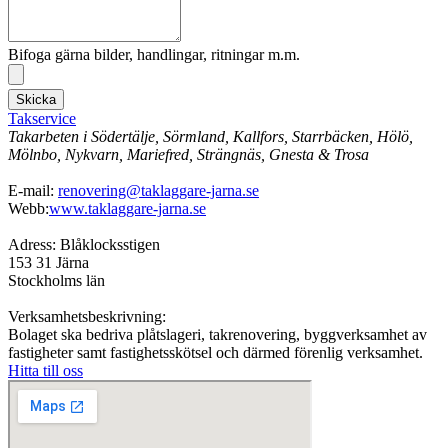
Bifoga gärna bilder, handlingar, ritningar m.m.
Skicka
Takservice
Takarbeten i Södertälje, Sörmland, Kallfors, Starrbäcken, Hölö,
Mölnbo, Nykvarn, Mariefred, Strängnäs, Gnesta & Trosa
E-mail:
renovering@taklaggare-jarna.se
Webb:
www.taklaggare-jarna.se
Adress: Blåklocksstigen
153 31 Järna
Stockholms län
Verksamhetsbeskrivning:
Bolaget ska bedriva plåtslageri, takrenovering, byggverksamhet av
fastigheter samt fastighetsskötsel och därmed förenlig verksamhet.
Hitta till oss