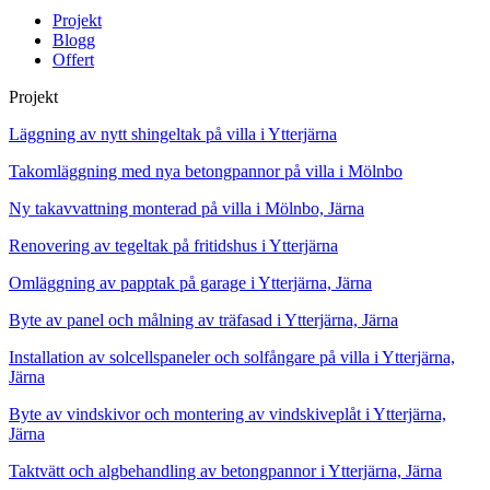
Projekt
Blogg
Offert
Projekt
Läggning av nytt shingeltak på villa i Ytterjärna
Takomläggning med nya betongpannor på villa i Mölnbo
Ny takavvattning monterad på villa i Mölnbo, Järna
Renovering av tegeltak på fritidshus i Ytterjärna
Omläggning av papptak på garage i Ytterjärna, Järna
Byte av panel och målning av träfasad i Ytterjärna, Järna
Installation av solcellspaneler och solfångare på villa i Ytterjärna,
Järna
Byte av vindskivor och montering av vindskiveplåt i Ytterjärna,
Järna
Taktvätt och algbehandling av betongpannor i Ytterjärna, Järna