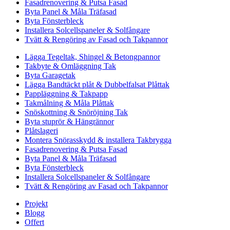
Fasadrenovering & Putsa Fasad
Byta Panel & Måla Träfasad
Byta Fönsterbleck
Installera Solcellspaneler & Solfångare
Tvätt & Rengöring av Fasad och Takpannor
Lägga Tegeltak, Shingel & Betongpannor
Takbyte & Omläggning Tak
Byta Garagetak
Lägga Bandtäckt plåt & Dubbelfalsat Plåttak
Pappläggning & Takpapp
Takmålning & Måla Plåttak
Snöskottning & Snöröjning Tak
Byta stuprör & Hängrännor
Plåtslageri
Montera Snörasskydd & installera Takbrygga
Fasadrenovering & Putsa Fasad
Byta Panel & Måla Träfasad
Byta Fönsterbleck
Installera Solcellspaneler & Solfångare
Tvätt & Rengöring av Fasad och Takpannor
Projekt
Blogg
Offert