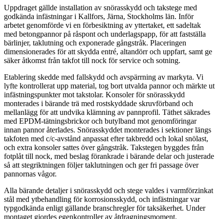
Uppdraget gällde installation av snörasskydd och takstege med
godkända infästningar i Kallfors, Järna, Stockholms län. Inför
arbetet genomförde vi en förbesiktning av yttertaket, ett sadeltak
med betongpannor på råspont och underlagspapp, för att fastställa
bärlinjer, taklutning och exponerade gångstråk. Placeringen
dimensionerades för att skydda entré, altandörr och uppfart, samt ge
säker åtkomst från takfot till nock för service och sotning.
Etablering skedde med fallskydd och avspärrning av markyta. Vi
lyfte kontrollerat upp material, tog bort utvalda pannor och märkte ut
infästningspunkter mot takstolar. Konsoler för snörasskydd
monterades i bärande trä med rostskyddade skruvförband och
mellanlägg för att undvika klämning av pannprofil. Täthet säkrades
med EPDM-tätningsbrickor och butylband mot genomföringar
innan pannor återlades. Snörasskyddet monterades i sektioner längs
takfoten med c/c-avstånd anpassat efter takbredd och lokal snölast,
och extra konsoler sattes över gångstråk. Takstegen byggdes från
fotplåt till nock, med beslag förankrade i bärande delar och justerade
så att stegriktningen följer taklutningen och ger fri passage över
pannornas vågor.
Alla bärande detaljer i snörasskydd och stege valdes i varmförzinkat
stål med ytbehandling för korrosionsskydd, och infästningar var
typgodkända enligt gällande branschregler för taksäkerhet. Under
montaget gjordes egenkontroller av åtdragningsmoment,