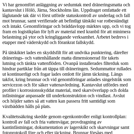
Vi har genomfört anläggning av sedumtak med dräneringsmatta och
kantavslut i Hölö, Järna, Stockholms län. Uppdraget omfattade ett
låglutande tak där vi först utförde statuskontroll av underlag och fall
mot brunnar, samt verifierade att befintligt tätskikt var rotbeständigt
och intakt. Genomföringar och bräddavlopp märktes upp, och vi tog
fram en logistikplan för lyft av material med kranbil för att minimera
belastning på ytor och kringliggande verksamhet. Arbetet bedrevs i
etapper med väderskydd och förankrat fallskydd.
På tätskiktet lades en skyddsfilt för att undvika punktering, därefter
dränerings- och vattenhållande matta dimensionerad för takets
lutning och tänkta vattenflöden. Ovanpå installerades filterduk som
hindrar partiklar från att täppa till dräneringen. Sedummattor rullades
ut kontinuerligt och fogar lades omlott för jämn täckning. Längs
takfot, kring brunnar och vid genomföringar anlades singelstråk som
servicezon och för säker vattenavledning. Kantavslut utfördes med
profiler i korrosionsskyddat material, med skarvöverlapp och dolda
infästningar anpassade till underkonstruktion och vindlast. Avslut
och höjder sattes så att vatten kan passera fritt samtidigt som
växtbädden hålls på plats.
Kvalitetssäkring skedde genom egenkontroller enligt kontrollplan:
kontroll av fall och fria vattenvägar, provdragning av
kantinfästningar, dokumentation av lagerskikt och skarvningar samt
fotoprotokoll före och efter täckning. Brunnar försågs med