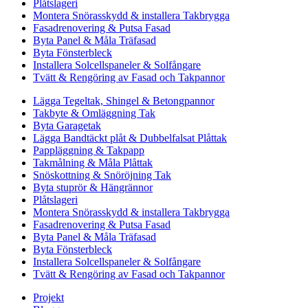
Plåtslageri
Montera Snörasskydd & installera Takbrygga
Fasadrenovering & Putsa Fasad
Byta Panel & Måla Träfasad
Byta Fönsterbleck
Installera Solcellspaneler & Solfångare
Tvätt & Rengöring av Fasad och Takpannor
Lägga Tegeltak, Shingel & Betongpannor
Takbyte & Omläggning Tak
Byta Garagetak
Lägga Bandtäckt plåt & Dubbelfalsat Plåttak
Pappläggning & Takpapp
Takmålning & Måla Plåttak
Snöskottning & Snöröjning Tak
Byta stuprör & Hängrännor
Plåtslageri
Montera Snörasskydd & installera Takbrygga
Fasadrenovering & Putsa Fasad
Byta Panel & Måla Träfasad
Byta Fönsterbleck
Installera Solcellspaneler & Solfångare
Tvätt & Rengöring av Fasad och Takpannor
Projekt