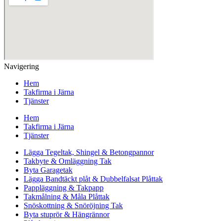
Navigering
Hem
Takfirma i Järna
Tjänster
Hem
Takfirma i Järna
Tjänster
Lägga Tegeltak, Shingel & Betongpannor
Takbyte & Omläggning Tak
Byta Garagetak
Lägga Bandtäckt plåt & Dubbelfalsat Plåttak
Pappläggning & Takpapp
Takmålning & Måla Plåttak
Snöskottning & Snöröjning Tak
Byta stuprör & Hängrännor