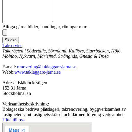
Bifoga gärna bilder, handlingar, ritningar m.m.
Skicka
Takservice
Takarbeten i Södertälje, Sörmland, Kallfors, Starrbäcken, Hölö,
Mölnbo, Nykvarn, Mariefred, Strängnäs, Gnesta & Trosa
E-mail:
renovering@taklaggare-jarna.se
Webb:
www.taklaggare-jarna.se
Adress: Blåklocksstigen
153 31 Järna
Stockholms län
Verksamhetsbeskrivning:
Bolaget ska bedriva plåtslageri, takrenovering, byggverksamhet av
fastigheter samt fastighetsskötsel och därmed förenlig verksamhet.
Hitta till oss