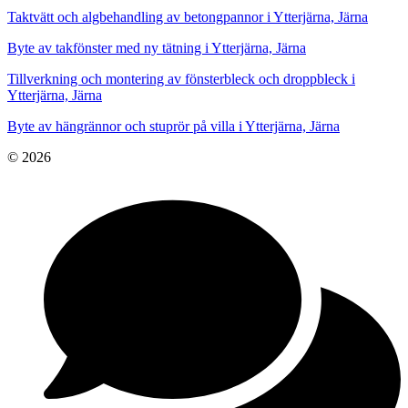
Taktvätt och algbehandling av betongpannor i Ytterjärna, Järna
Byte av takfönster med ny tätning i Ytterjärna, Järna
Tillverkning och montering av fönsterbleck och droppbleck i
Ytterjärna, Järna
Byte av hängrännor och stuprör på villa i Ytterjärna, Järna
© 2026