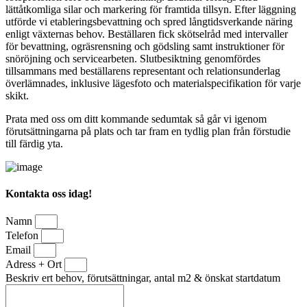
lättåtkomliga silar och markering för framtida tillsyn. Efter läggning
utförde vi etableringsbevattning och spred långtidsverkande näring
enligt växternas behov. Beställaren fick skötselråd med intervaller
för bevattning, ogräsrensning och gödsling samt instruktioner för
snöröjning och servicearbeten. Slutbesiktning genomfördes
tillsammans med beställarens representant och relationsunderlag
överlämnades, inklusive lägesfoto och materialspecifikation för varje
skikt.
Prata med oss om ditt kommande sedumtak så går vi igenom
förutsättningarna på plats och tar fram en tydlig plan från förstudie
till färdig yta.
Kontakta oss idag!
Namn
Telefon
Email
Adress + Ort
Beskriv ert behov, förutsättningar, antal m2 & önskat startdatum